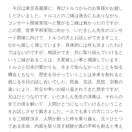
今日は東京高麗屋に、再びトルコからのお客様がお越し
くださいました。トルコとのご縁は過去にもありながら、
コンサート開催実現へと繋がるご縁は無かったのですが、
この度、世界平和実現に向かう、いだきしん先生のコンサ
ート開催に向けて、トルコの方とお話しができますこと、
心から嬉しく感じています。具体的には何も決まったわけ
ではないのですが、相談ができ、共に取り組んでいけると
いうご縁があることは、大変嬉しい事と感謝しています。
トルコと日本の繋がりも、今まで知らなかったことを知る
機会ともなり、歴史を分かっていくことは未来を創れると
感じる今日の話し合いでした。民族、言語、思想、宗教の
違いにより、対立や争いが繰り返されてきた歴史ですが、
元はひとつなのです。いだきしん先生の演奏は、それらの
全ての境を解いて、人間ひとつになっていけるということ
をお話しさせて戴きました。一人でも多くの方にコンサー
トをご経験頂き、人間が創った枠を乗り越え、元々ひとつ
である生命、内面を取り戻す経験が真の平和を創ると考え