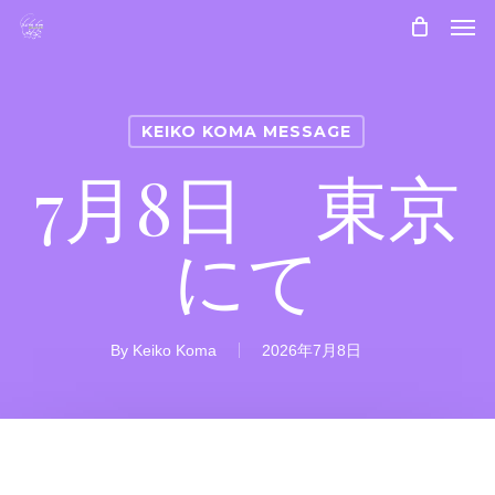
Skip
Men
to
main
content
KEIKO KOMA MESSAGE
7月8日 東京
にて
By
Keiko Koma
2026年7月8日