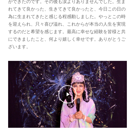
ができたのです。その後も涙よりありませんでした。生ま
れてきて良かった、生きてきて良かったと、今日この日の
為に生まれてきたと感じる程感動しました。やっとこの時
を迎えられ、只々喜び溢れ、これからが本当の人生を実現
するのだと希望を感じます。最高に幸せな経験を皆様と共
にできましたこと、何より嬉しく幸せです。ありがとうご
ざいます。
Play Video
Play Video