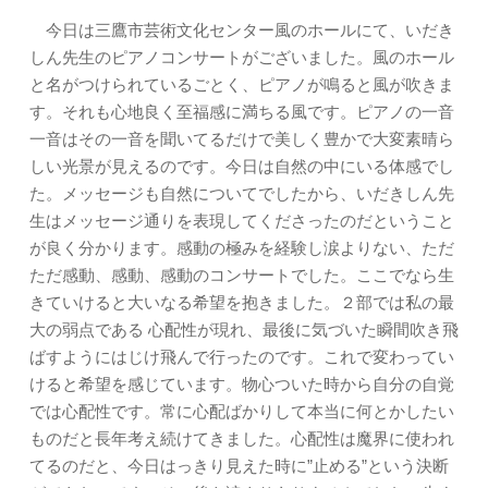
今日は三鷹市芸術文化センター風のホールにて、いだき
しん先生のピアノコンサートがございました。風のホール
と名がつけられているごとく、ピアノが鳴ると風が吹きま
す。それも心地良く至福感に満ちる風です。ピアノの一音
一音はその一音を聞いてるだけで美しく豊かで大変素晴ら
しい光景が見えるのです。今日は自然の中にいる体感でし
た。メッセージも自然についてでしたから、いだきしん先
生はメッセージ通りを表現してくださったのだということ
が良く分かります。感動の極みを経験し涙よりない、ただ
ただ感動、感動、感動のコンサートでした。ここでなら生
きていけると大いなる希望を抱きました。２部では私の最
大の弱点である 心配性が現れ、最後に気づいた瞬間吹き飛
ばすようにはじけ飛んで行ったのです。これで変わってい
けると希望を感じています。物心ついた時から自分の自覚
では心配性です。常に心配ばかりして本当に何とかしたい
ものだと長年考え続けてきました。心配性は魔界に使われ
てるのだと、今日はっきり見えた時に”止める”という決断