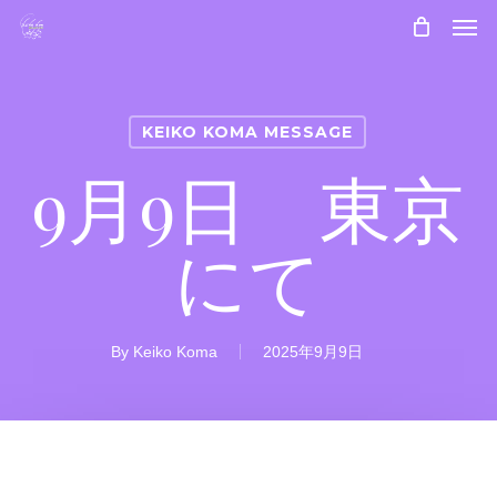
Skip
Men
to
main
content
KEIKO KOMA MESSAGE
9月9日 東京
にて
By
Keiko Koma
2025年9月9日