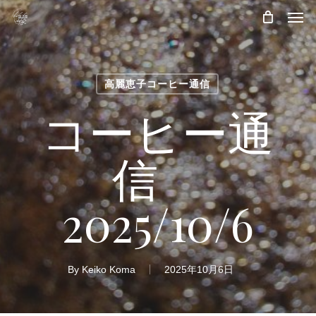
Skip
Men
to
main
content
高麗恵子コーヒー通信
コーヒー通
信
2025/10/6
By
Keiko Koma
2025年10月6日