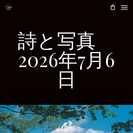
Skip
Men
to
main
content
詩と写真
2026年7月6
日