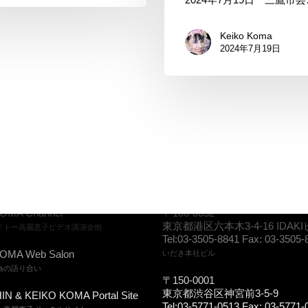
月
19
Keiko Koma
日
2024年7月19日
CONTACT US
OMA Channel
〒106-0032
東京都港区六本木3-4-16 IDAKI
イトー高麗恵子ビデオ講演会他
Tel:03-3505-8841 Fax: 03-3505-
OMA Web Salon
いだき本社ビル
為の語り合い
〒150-0001
東京都渋谷区神宮前3-5-9
IN & KEIKO KOMA Portal Site
Tel:03-5771-0513 Fax: 03-5771-