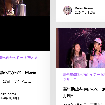
Keiko Koma
2024年9月13日
高
句
麗
伝
説
説へ向かって ー ビデオメ
へ
向
か
説へ向かって Movie
高句麗伝説へ向かって ー 
っ
ッセージ
年6月17日 マケドニ…
て
高句麗伝説へ向かって 20
2024
Keiko Koma
年
月19日
2024年9月18日
7
2024年7月19日 三鷹市芸