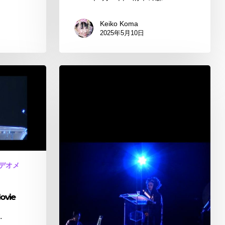
Keiko Koma
2025年5月10日
高
句
麗
伝
説
へ
向
か
ビデオメ
っ
て
vie
Movie
…