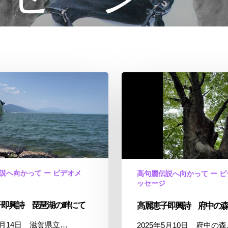
高
麗
恵
子
即
興
詩
府
説へ向かって ー ビデオメ
高句麗伝説へ向かって ー 
中
ッセージ
の
子即興詩 琵琶湖の畔にて
高麗恵子即興詩 府中の
森
に
年5月14日 滋賀県立…
2025年5月10日 府中の森