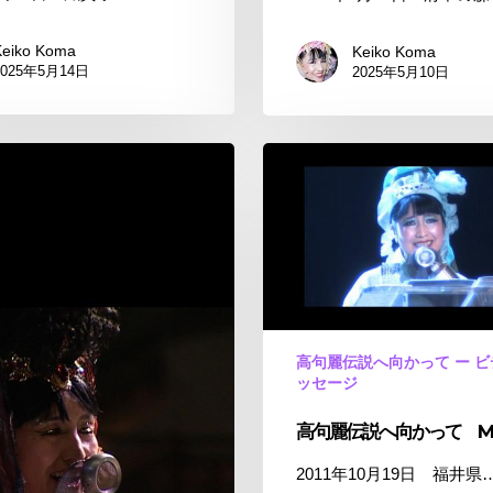
て
Keiko Koma
Keiko Koma
2025年5月14日
2025年5月10日
高
句
麗
伝
説
へ
向
か
高句麗伝説へ向かって ー 
っ
ッセージ
て
高句麗伝説へ向かって Mo
Movie
2011年10月19日 福井県