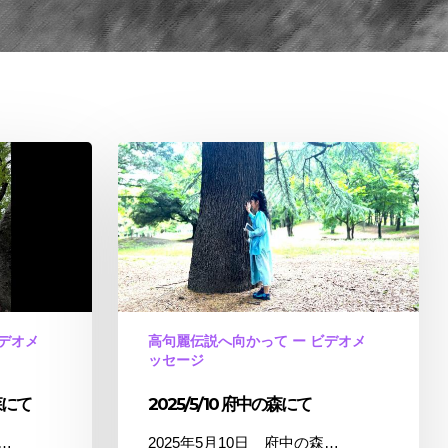
2025/5/10
府
中
の
森
に
て
ビデオメ
高句麗伝説へ向かって ー ビデオメ
ッセージ
森にて
2025/5/10 府中の森にて
…
2025年5月10日 府中の森…