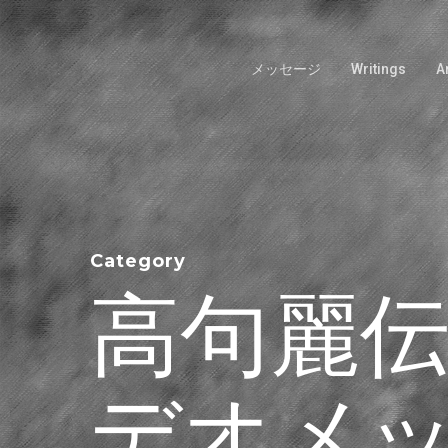
Skip
to
main
メッセージ
Writings
A
content
Category
高句麗伝
デオメ