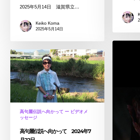
即
に
2025年5月14日 滋賀県立…
興
て
詩
Keiko Koma
琵
2025年5月14日
琶
湖
高
の
句
高
畔
麗
句
に
伝
麗
て
説
伝
へ
説
向
へ
か
向
っ
か
高句麗伝説へ向かって ー ビデオメ
て
っ
ッセージ
Movie
て
高句麗伝説へ向かって 2024年7
2024
年
月22日