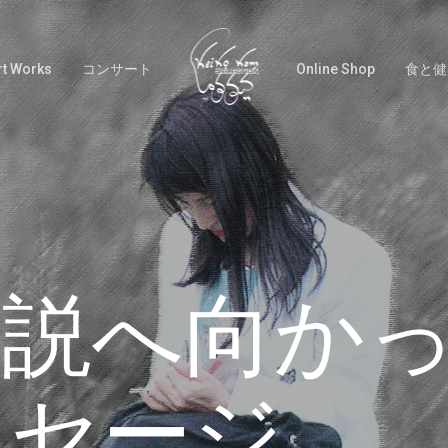
rt Works
コンサート
Online Shop
食と健
説へ向かっ
ッセージ