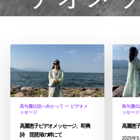
高
高
麗
麗
恵
恵
子
子
ビ
即
デ
興
オ
詩
メ
琵
高句麗伝説へ向かって ー ビデオメ
高句麗伝
ッ
琶
ッセージ
ッセージ
セ
湖
高麗恵子ビデオメッセージ、即興
高麗恵
ー
の
ジ、
畔
詩 琵琶湖の畔にて
2025