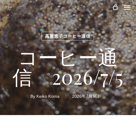
Skip
Men
to
main
content
高麗恵子コーヒー通信
コーヒー通
信 2026/7/5
By
Keiko Koma
2026年7月5日