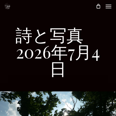
Skip
Men
to
main
content
詩と写真
2026年7月4
日