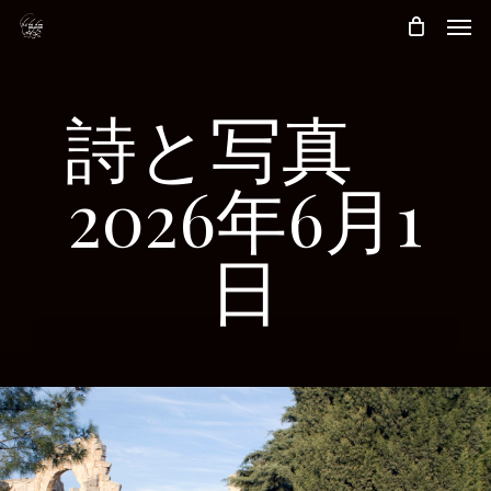
Skip
Men
to
main
content
詩と写真
2026年6月1
日