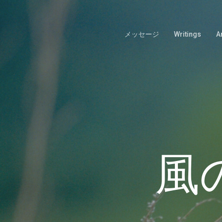
Skip
to
main
メッセージ
Writings
A
content
風の