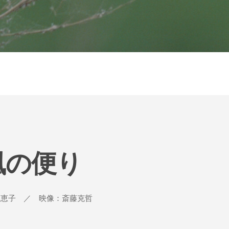
風の便り
麗恵子 ／ 映像：斎藤克哲