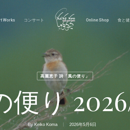
rt Works
コンサート
Online Shop
食と健
高麗恵子 詩「風の便り」
便り 2026/
By
Keiko Koma
2026年5月6日