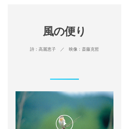
風の便り
詩：高麗恵子 ／ 映像：斎藤克哲
Play Video
Play Video