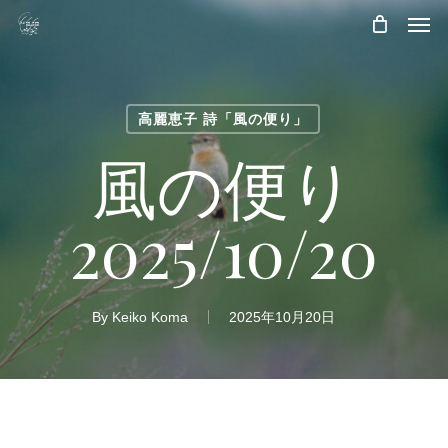
Skip
Men
to
main
content
高麗恵子 詩「風の便り」
風の便り
2025/10/20
By
Keiko Koma
2025年10月20日