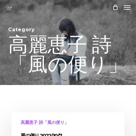
Skip
Men
to
main
content
Category
高麗恵子 詩
「風の便り」
高麗恵子 詩「風の便り」
風の便り 2022/10/7